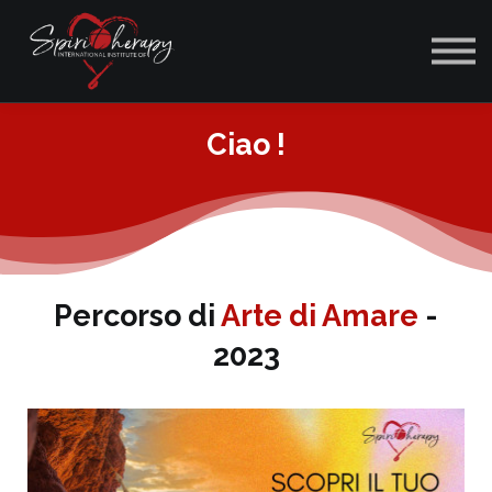
ACCEDI
Ciao !
Percorso di
Arte di Amare
-
2023