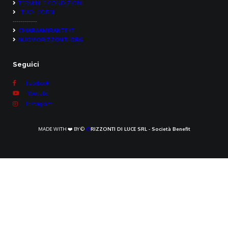
TERMINI E CONDIZIONI
I TUOI CORSI
------------
CHIARAAMIRANTE.IT
NUOVIORIZZONTI.ORG
Seguici
Facebook
Youtube
Instagram
MADE WITH ❤️ BY ©
O
RIZZONTI DI LUCE SRL - Società Benefit