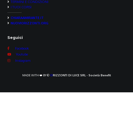
TERMINI E CONDIZIONI
I TUOI CORSI
------------
CHIARAAMIRANTE.IT
NUOVIORIZZONTI.ORG
Seguici
Facebook
Youtube
Instagram
MADE WITH ❤️ BY ©
O
RIZZONTI DI LUCE SRL - Società Benefit