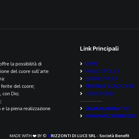
Link Principali
ffre la possibilità di
HOME
ione del cuore sull’arte
PRIVACY POLICY
ra:
COOKIE POLICY
 ferite del cuore;
TERMINI E CONDIZIONI
i, con Dio;
I TUOI CORSI
;
------------
a e la piena realizzazione
CHIARAAMIRANTE.IT
NUOVIORIZZONTI.ORG
MADE WITH ❤️ BY ©
O
RIZZONTI DI LUCE SRL - Società Benefit