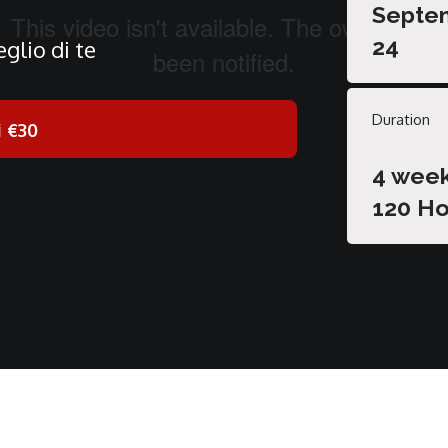
Septe
24
glio di te
Duration
i
€30
4 wee
120 Ho