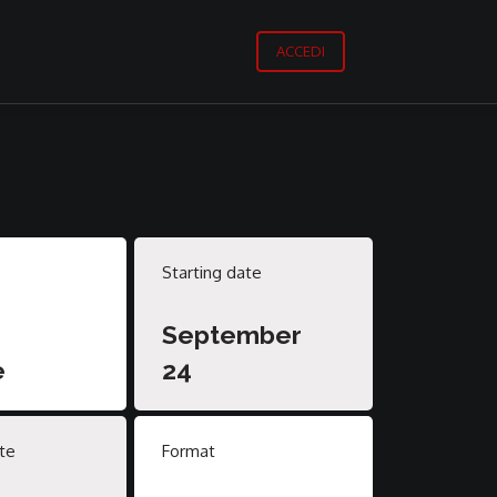
ACCEDI
Starting date
September
e
24
te
Format