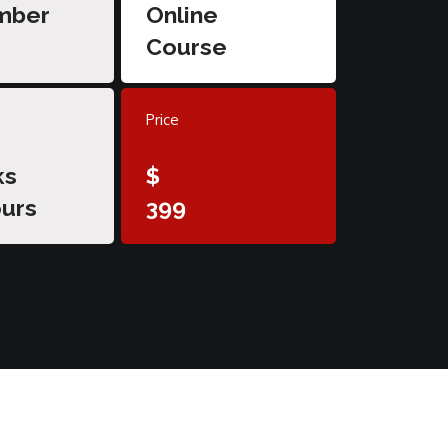
mber
Online
Course
Price
ks
$
urs
399