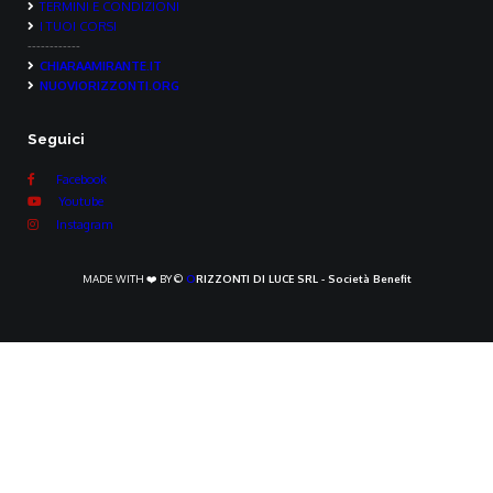
TERMINI E CONDIZIONI
I TUOI CORSI
------------
CHIARAAMIRANTE.IT
NUOVIORIZZONTI.ORG
Seguici
Facebook
Youtube
Instagram
MADE WITH ❤️ BY ©
O
RIZZONTI DI LUCE SRL - Società Benefit