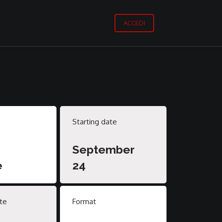
ACCEDI
Starting date
September
e
24
te
Format