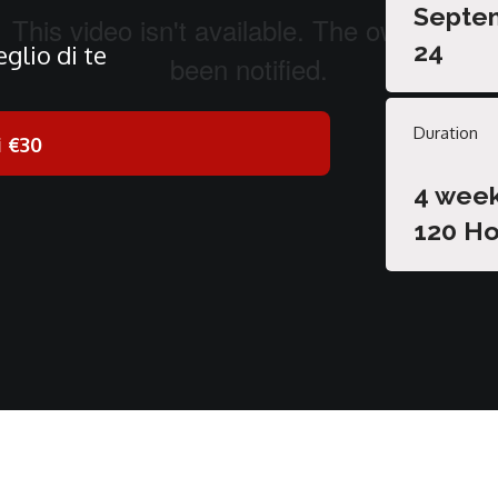
Septe
24
glio di te
Duration
i
€30
4 wee
120 Ho