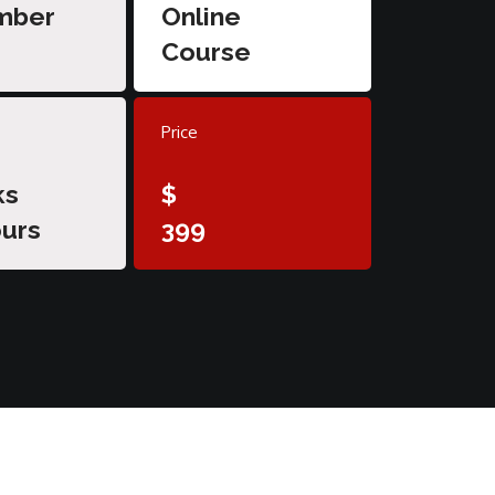
mber
Online
Course
Price
ks
$
urs
399