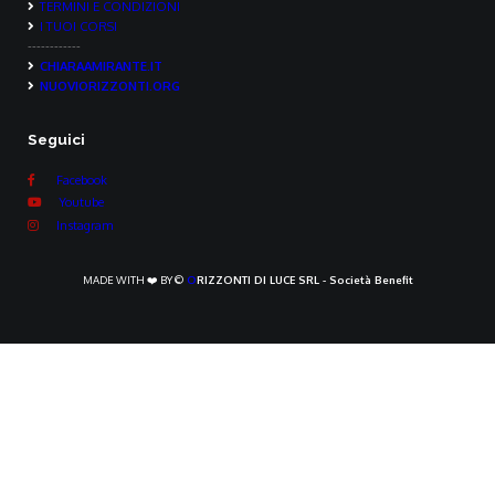
TERMINI E CONDIZIONI
I TUOI CORSI
------------
CHIARAAMIRANTE.IT
NUOVIORIZZONTI.ORG
Seguici
Facebook
Youtube
Instagram
MADE WITH ❤️ BY ©
O
RIZZONTI DI LUCE SRL - Società Benefit