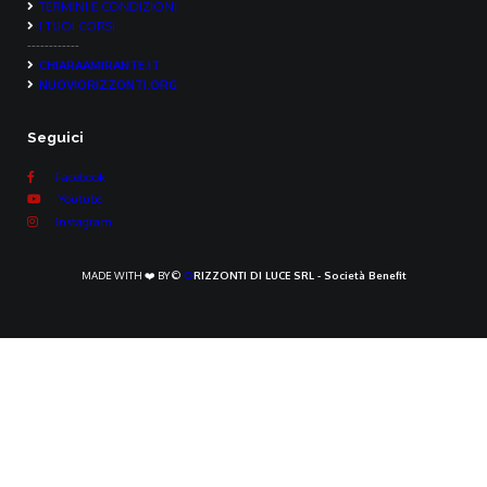
TERMINI E CONDIZIONI
I TUOI CORSI
------------
CHIARAAMIRANTE.IT
NUOVIORIZZONTI.ORG
Seguici
Facebook
Youtube
Instagram
MADE WITH ❤️ BY ©
O
RIZZONTI DI LUCE SRL - Società Benefit