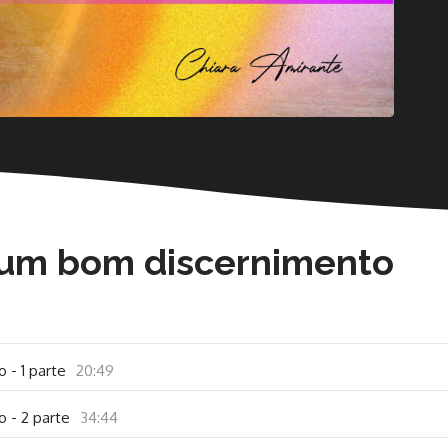
 um bom discernimento
 - 1 parte
20:49
 - 2 parte
34:44