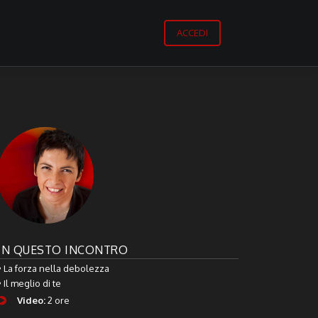
ACCEDI
IN QUESTO INCONTRO
• La forza nella debolezza
• Il meglio di te
Video:
2 ore