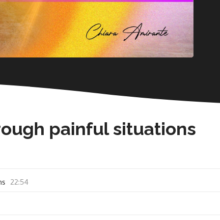
rough painful situations
ns
22:54