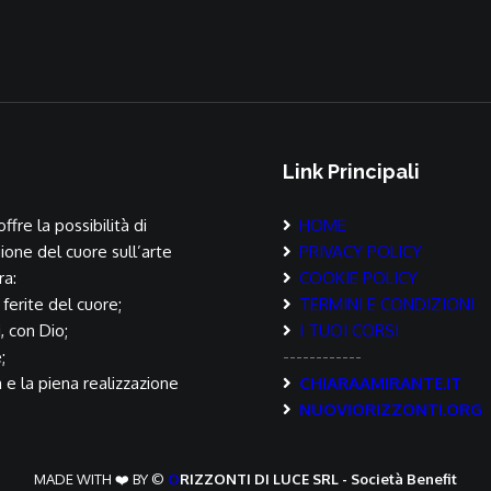
Link Principali
ffre la possibilità di
HOME
ione del cuore sull’arte
PRIVACY POLICY
ra:
COOKIE POLICY
 ferite del cuore;
TERMINI E CONDIZIONI
i, con Dio;
I TUOI CORSI
;
------------
a e la piena realizzazione
CHIARAAMIRANTE.IT
NUOVIORIZZONTI.ORG
MADE WITH ❤️ BY ©
O
RIZZONTI DI LUCE SRL - Società Benefit