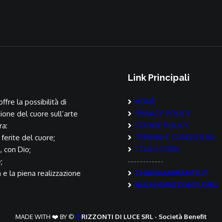
Link Principali
ffre la possibilità di
HOME
ione del cuore sull’arte
PRIVACY POLICY
ra:
COOKIE POLICY
 ferite del cuore;
TERMINI E CONDIZIONI
i, con Dio;
I TUOI CORSI
;
------------
a e la piena realizzazione
CHIARAAMIRANTE.IT
NUOVIORIZZONTI.ORG
MADE WITH ❤️ BY ©
O
RIZZONTI DI LUCE SRL - Società Benefit