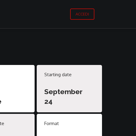
ACCEDI
Starting date
September
e
24
te
Format