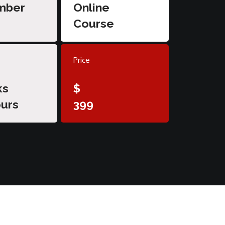
mber
Online
Course
Price
ks
$
urs
399