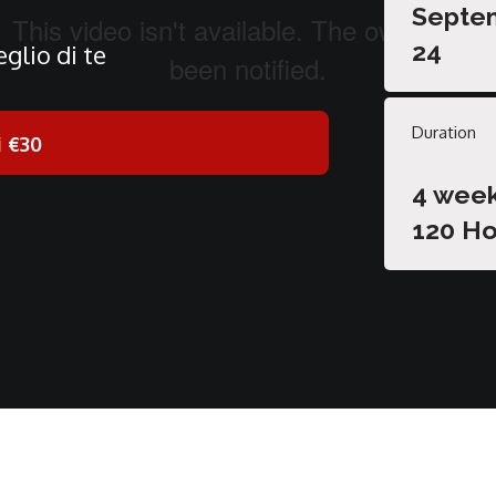
Septe
24
glio di te
Duration
i
€30
4 wee
120 Ho