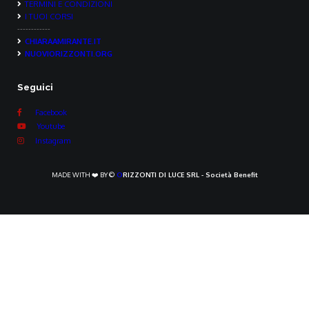
TERMINI E CONDIZIONI
I TUOI CORSI
------------
CHIARAAMIRANTE.IT
NUOVIORIZZONTI.ORG
Seguici
Facebook
Youtube
Instagram
MADE WITH ❤️ BY ©
O
RIZZONTI DI LUCE SRL - Società Benefit