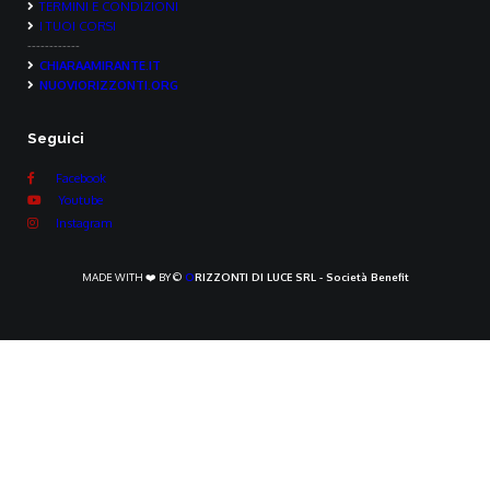
TERMINI E CONDIZIONI
I TUOI CORSI
------------
CHIARAAMIRANTE.IT
NUOVIORIZZONTI.ORG
Seguici
Facebook
Youtube
Instagram
MADE WITH ❤️ BY ©
O
RIZZONTI DI LUCE SRL - Società Benefit