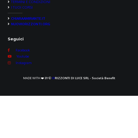
TERMINI E CONDIZIONI
I TUOI CORSI
------------
CHIARAAMIRANTE.IT
NUOVIORIZZONTI.ORG
Seguici
Facebook
Youtube
Instagram
MADE WITH ❤️ BY ©
O
RIZZONTI DI LUCE SRL - Società Benefit