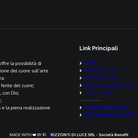
Link Principali
ffre la possibilità di
HOME
ione del cuore sull’arte
PRIVACY POLICY
ra:
COOKIE POLICY
 ferite del cuore;
TERMINI E CONDIZIONI
i, con Dio;
I TUOI CORSI
;
------------
a e la piena realizzazione
CHIARAAMIRANTE.IT
NUOVIORIZZONTI.ORG
MADE WITH ❤️ BY ©
O
RIZZONTI DI LUCE SRL - Società Benefit